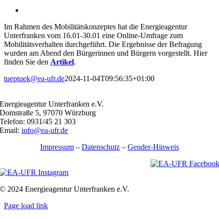
Zeige
grösseres
Im Rahmen des Mobilitätskonzeptes hat die Energieagentur
Bild
Unterfranken vom 16.01-30.01 eine Online-Umfrage zum
Mobilitätsverhalten durchgeführt. Die Ergebnisse der Befragung
wurden am Abend den Bürgerinnen und Bürgern vorgestellt. Hier
finden Sie den
Artikel
.
tueptuek@ea-ufr.de
2024-11-04T09:56:35+01:00
Energieagentur Unterfranken e.V.
Domstraße 5, 97070 Würzburg
Telefon: 0931/45 21 303
Email:
info@ea-ufr.de
Impressum
–
Datenschutz
–
Gender-Hinweis
© 2024 Energieagentur Unterfranken e.V.
Page load link
Nach