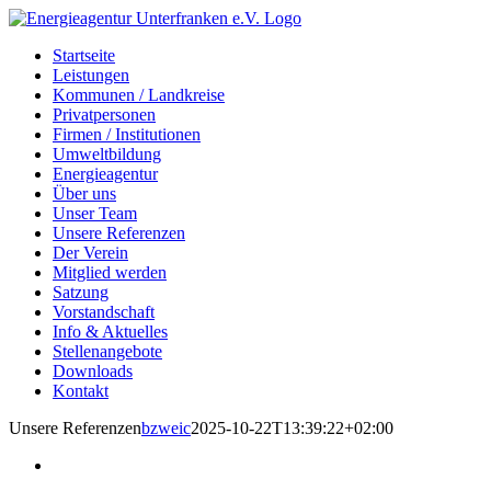
Zum
Inhalt
Startseite
springen
Leistungen
Kommunen / Landkreise
Privatpersonen
Firmen / Institutionen
Umweltbildung
Energieagentur
Über uns
Unser Team
Unsere Referenzen
Der Verein
Mitglied werden
Satzung
Vorstandschaft
Info & Aktuelles
Stellenangebote
Downloads
Kontakt
Unsere Referenzen
bzweic
2025-10-22T13:39:22+02:00