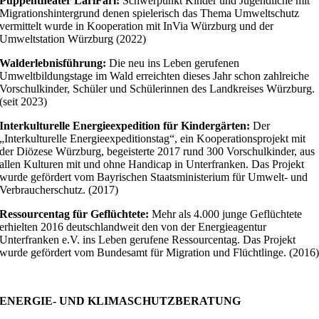
Puppentheater LariFari:
Schwerpunkt Kinder und Jugendliche mit
Migrationshintergrund denen spielerisch das Thema Umweltschutz
vermittelt wurde in Kooperation mit InVia Würzburg und der
Umweltstation Würzburg (2022)
Walderlebnisführung:
Die neu ins Leben gerufenen
Umweltbildungstage im Wald erreichten dieses Jahr schon zahlreiche
Vorschulkinder, Schüler und Schülerinnen des Landkreises Würzburg.
(seit 2023)
Interkulturelle Energieexpedition für Kindergärten:
Der
„Interkulturelle Energieexpeditionstag“, ein Kooperationsprojekt mit
der Diözese Würzburg, begeisterte 2017 rund 300 Vorschulkinder, aus
allen Kulturen mit und ohne Handicap in Unterfranken. Das Projekt
wurde gefördert vom Bayrischen Staatsministerium für Umwelt- und
Verbraucherschutz. (2017)
Ressourcentag für Geflüchtete:
Mehr als 4.000 junge Geflüchtete
erhielten 2016 deutschlandweit den von der Energieagentur
Unterfranken e.V. ins Leben gerufene Ressourcentag. Das Projekt
wurde gefördert vom Bundesamt für Migration und Flüchtlinge. (2016
ENERGIE- UND KLIMASCHUTZBERATUNG