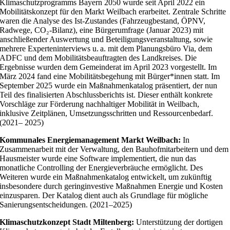
Klimaschutzprogramms Bayern 2050 wurde seit April 2022 ein
Mobilitätskonzept für den Markt Weilbach erarbeitet. Zentrale Schritte
waren die Analyse des Ist-Zustandes (Fahrzeugbestand, ÖPNV,
Radwege, CO₂-Bilanz), eine Bürgerumfrage (Januar 2023) mit
anschließender Auswertung und Beteiligungsveranstaltung, sowie
mehrere Experteninterviews u. a. mit dem Planungsbüro Via, dem
ADFC und dem Mobilitätsbeauftragten des Landkreises. Die
Ergebnisse wurden dem Gemeinderat im April 2023 vorgestellt. Im
März 2024 fand eine Mobilitätsbegehung mit Bürger*innen statt. Im
September 2025 wurde ein Maßnahmenkatalog präsentiert, der nun
Teil des finalisierten Abschlussberichts ist. Dieser enthält konkrete
Vorschläge zur Förderung nachhaltiger Mobilität in Weilbach,
inklusive Zeitplänen, Umsetzungsschritten und Ressourcenbedarf.
(2021– 2025)
Kommunales Energiemanagement Markt Weilbach:
In
Zusammenarbeit mit der Verwaltung, den Bauhofmitarbeitern und dem
Hausmeister wurde eine Software implementiert, die nun das
monatliche Controlling der Energieverbräuche ermöglicht. Des
Weiteren wurde ein Maßnahmenkatalog entwickelt, um zukünftig
insbesondere durch geringinvestive Maßnahmen Energie und Kosten
einzusparen. Der Katalog dient auch als Grundlage für mögliche
Sanierungsentscheidungen. (2021–2025)
Klimaschutzkonzept Stadt Miltenberg:
Unterstützung der dortigen