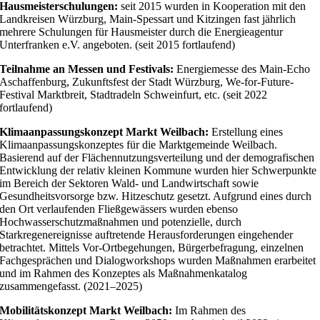
Hausmeisterschulungen:
seit 2015 wurden in Kooperation mit den
Landkreisen Würzburg, Main-Spessart und Kitzingen fast jährlich
mehrere Schulungen für Hausmeister durch die Energieagentur
Unterfranken e.V. angeboten. (seit 2015 fortlaufend)
Teilnahme an Messen und Festivals:
Energiemesse des Main-Echo
Aschaffenburg, Zukunftsfest der Stadt Würzburg, We-for-Future-
Festival Marktbreit, Stadtradeln Schweinfurt, etc. (seit 2022
fortlaufend)
Klimaanpassungskonzept Markt Weilbach:
Erstellung eines
Klimaanpassungskonzeptes für die Marktgemeinde Weilbach.
Basierend auf der Flächennutzungsverteilung und der demografischen
Entwicklung der relativ kleinen Kommune wurden hier Schwerpunkte
im Bereich der Sektoren Wald- und Landwirtschaft sowie
Gesundheitsvorsorge bzw. Hitzeschutz gesetzt. Aufgrund eines durch
den Ort verlaufenden Fließgewässers wurden ebenso
Hochwasserschutzmaßnahmen und potenzielle, durch
Starkregenereignisse auftretende Herausforderungen eingehender
betrachtet. Mittels Vor-Ortbegehungen, Bürgerbefragung, einzelnen
Fachgesprächen und Dialogworkshops wurden Maßnahmen erarbeitet
und im Rahmen des Konzeptes als Maßnahmenkatalog
zusammengefasst. (2021–2025)
Mobilitätskonzept Markt Weilbach:
Im Rahmen des