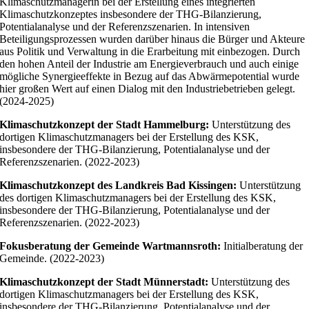
Klimaschutzmanagerin bei der Erstellung eines integrierten
Klimaschutzkonzeptes insbesondere der THG-Bilanzierung,
Potentialanalyse und der Referenzszenarien. In intensiven
Beteiligungsprozessen wurden darüber hinaus die Bürger und Akteure
aus Politik und Verwaltung in die Erarbeitung mit einbezogen. Durch
den hohen Anteil der Industrie am Energieverbrauch und auch einige
mögliche Synergieeffekte in Bezug auf das Abwärmepotential wurde
hier großen Wert auf einen Dialog mit den Industriebetrieben gelegt.
(2024-2025)
Klimaschutzkonzept der Stadt Hammelburg:
Unterstützung des
dortigen Klimaschutzmanagers bei der Erstellung des KSK,
insbesondere der THG-Bilanzierung, Potentialanalyse und der
Referenzszenarien. (2022-2023)
Klimaschutzkonzept des Landkreis Bad Kissingen:
Unterstützung
des dortigen Klimaschutzmanagers bei der Erstellung des KSK,
insbesondere der THG-Bilanzierung, Potentialanalyse und der
Referenzszenarien. (2022-2023)
Fokusberatung der Gemeinde Wartmannsroth:
Initialberatung der
Gemeinde. (2022-2023)
Klimaschutzkonzept der Stadt Münnerstadt:
Unterstützung des
dortigen Klimaschutzmanagers bei der Erstellung des KSK,
insbesondere der THG-Bilanzierung, Potentialanalyse und der