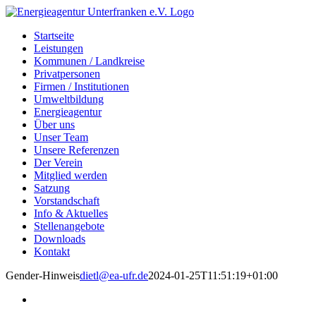
Zum
Inhalt
Startseite
springen
Leistungen
Kommunen / Landkreise
Privatpersonen
Firmen / Institutionen
Umweltbildung
Energieagentur
Über uns
Unser Team
Unsere Referenzen
Der Verein
Mitglied werden
Satzung
Vorstandschaft
Info & Aktuelles
Stellenangebote
Downloads
Kontakt
Gender-Hinweis
dietl@ea-ufr.de
2024-01-25T11:51:19+01:00